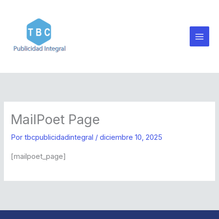
Ir
al
contenido
MailPoet Page
Por
tbcpublicidadintegral
/
diciembre 10, 2025
[mailpoet_page]