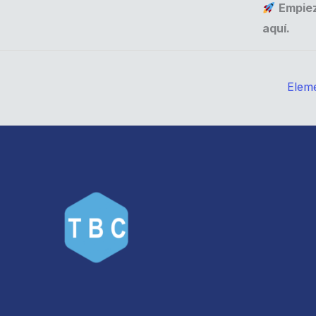
Empiez
aquí.
Elem