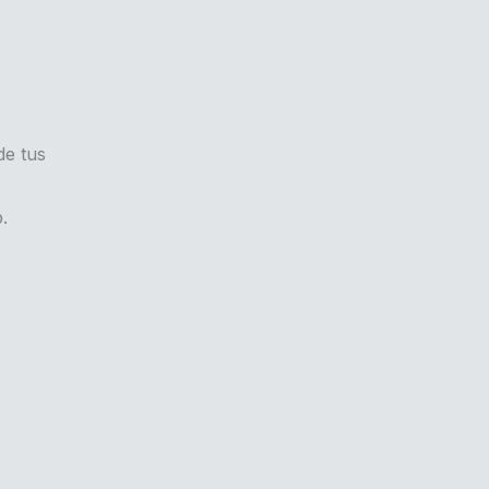
de tus
.