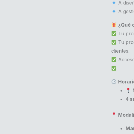
A diseñ
A gesti
¿Qué o
Tu prop
Tu prop
clientes.
Acceso 
Horari
4 s
Modal
Mar