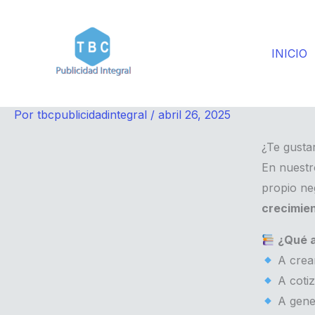
Ir
al
contenido
INICIO
Por
tbcpublicidadintegral
/
abril 26, 2025
¿Te gusta
En nuestr
propio neg
crecimie
¿Qué 
A crear
A cotiz
A gener