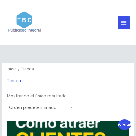
Ir
al
contenido
Inicio
/ Tienda
Tienda
Mostrando el único resultado
El
El
¡Oferta!
precio
precio
original
actual