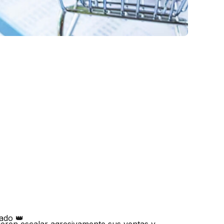
tado 👑