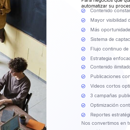
Para negocios que qui
automatizar su proces
Contenido consta
Mayor visibilidad d
Más oportunidade
Sistema de capta
Flujo continuo d
Estrategia enfoca
Contenido ilimita
Publicaciones cons
Videos cortos opt
3 campañas public
Optimización cont
Reportes estratég
Nos convertimos en t