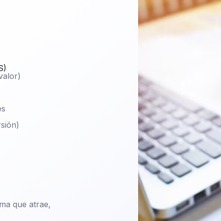
S)
valor)
es
sión)
ma que atrae,