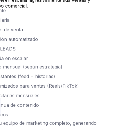
eren escalar agresivamente sus ventas y
o comercial.
nte
iaria
s de venta
ción automatizado
e LEADS
da en escalar
do mensual (según estrategia)
tantes (feed + historias)
imizados para ventas (Reels/TikTok)
itarias mensuales
inua de contenido
icos
u equipo de marketing completo, generando