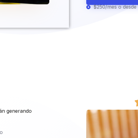
$250/mes o desde 
tán generando
co