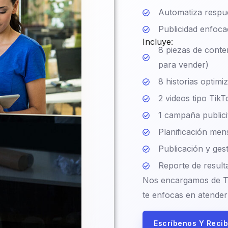
Automatiza respu
Publicidad enfoca
Incluye:
8 piezas de conte
para vender)
8 historias optimi
2 videos tipo Tik
1 campaña publicit
Planificación mens
Publicación y ges
Reporte de result
Nos encargamos de TOD
te enfocas en atender
Escríbenos Y Recib