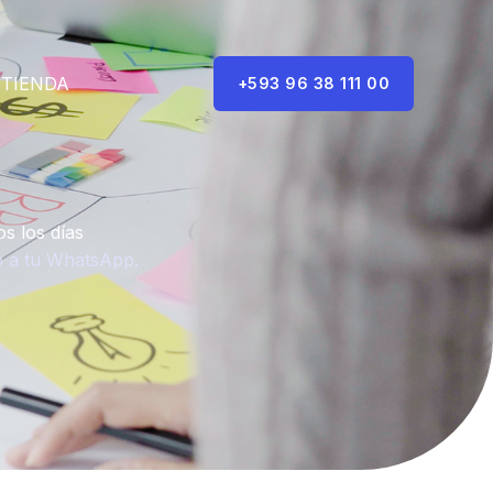
TIENDA
+593 96 38 111 00
s los días
o a tu WhatsApp.