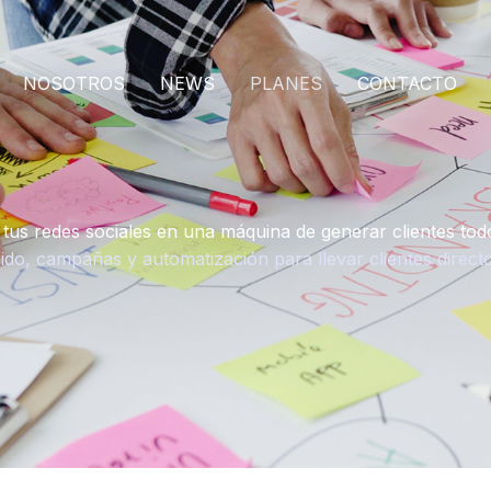
NOSOTROS
NEWS
PLANES
CONTACTO
 tus redes sociales en una máquina de generar clientes todo
do, campañas y automatización para llevar clientes direct